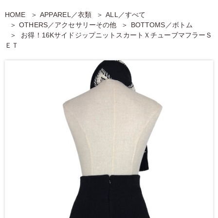
HOME
APPAREL／衣類
ALL／すべて
OTHERS／アクセサリーその他
BOTTOMS／ボトム
お得！16KサイドジップニットスカートＸチューブマフラーＳ
ＥＴ