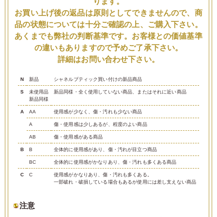
ります。
お買い上げ後の返品は原則としてできませんので、商
品の状態については十分ご確認の上、ご購入下さい。
あくまでも弊社の判断基準です。お客様との価値基準
の違いもありますので予めご了承下さい。
詳細はお問い合わせ下さい。
N
新品
シャネルブティック買い付けの新品商品
S
未使用品
新品同様・全く使用していない商品、またはそれに近い商品
新品同様
A
AA
使用感が少なく、傷・汚れも少ない商品
A
傷・使用感は少しあるが、程度のよい商品
AB
傷・使用感がある商品
B
B
全体的に使用感があり、傷・汚れが目立つ商品
BC
全体的に使用感がかなりあり、傷・汚れも多くある商品
C
C
使用感がかなりあり、傷・汚れも多くある。
一部破れ・破損している場合もあるが使用には差し支えない商品
注意