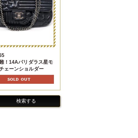
65
難！14Aパリダラス星モ
チェーンショルダー
SOLD OUT
検索する