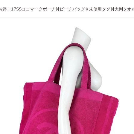
お得！17SSココマークポーチ付ビーチバッグＸ未使用タグ付大判タオ