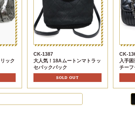
CK-1387
CK-13
タリック
大人気！18Aムートンマトラッ
入手困
セバックパック
チーフ
SOLD OUT