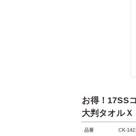
お得！17S
大判タオルＸ
品番
CK-142