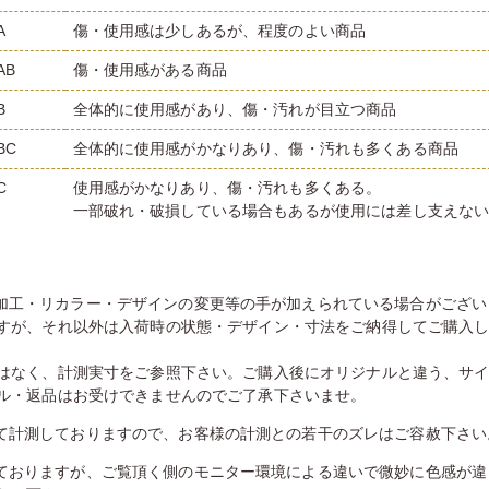
A
傷・使用感は少しあるが、程度のよい商品
AB
傷・使用感がある商品
B
全体的に使用感があり、傷・汚れが目立つ商品
BC
全体的に使用感がかなりあり、傷・汚れも多くある商品
C
使用感がかなりあり、傷・汚れも多くある。
一部破れ・破損している場合もあるが使用には差し支えな
加工・リカラー・デザインの変更等の手が加えられている場合がござい
すが、それ以外は入荷時の状態・デザイン・寸法をご納得してご購入
はなく、計測実寸をご参照下さい。ご購入後にオリジナルと違う、サ
ル・返品はお受けできませんのでご了承下さいませ。
て計測しておりますので、お客様の計測との若干のズレはご容赦下さい
ておりますが、ご覧頂く側のモニター環境による違いで微妙に色感が違