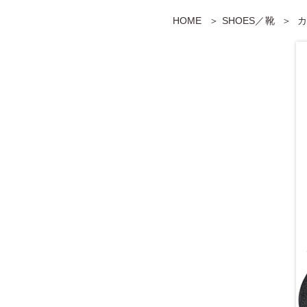
HOME
SHOES／靴
カ