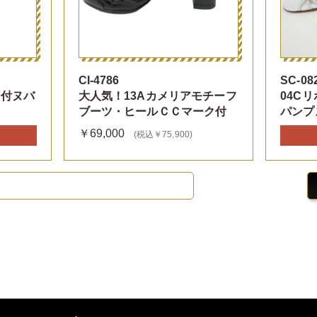
CI-4786
SC-08
ン付ヌバ
大人気！13Aカメリアモチーフ
04C
ブーツ・ヒールＣＣマーク付
パンプ
￥69,000
(税込￥75,900)