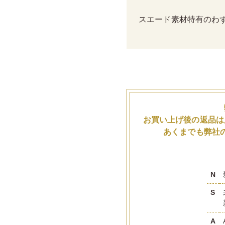
スエード素材特有のわ
お買い上げ後の返品は
あくまでも弊社
N
S
A