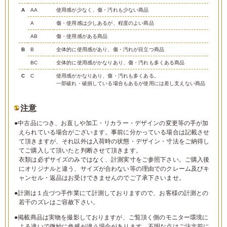
A
AA
使用感が少なく、傷・汚れも少ない商品
A
傷・使用感は少しあるが、程度のよい商品
AB
傷・使用感がある商品
B
B
全体的に使用感があり、傷・汚れが目立つ商品
BC
全体的に使用感がかなりあり、傷・汚れも多くある商品
C
C
使用感がかなりあり、傷・汚れも多くある。
一部破れ・破損している場合もあるが使用には差し支えない商品
注意
●中古品につき、お直しや加工・リカラー・デザインの変更等の手が加
えられている場合がございます。事前に分かっている場合は記載させ
て頂きますが、それ以外は入荷時の状態・デザイン・寸法をご納得し
てご購入して頂いたと判断させて頂きます。
衣類は必ずサイズのみではなく、計測実寸をご参照下さい。ご購入後
にオリジナルと違う、サイズが合わない等の理由でのクレーム及びキ
ャンセル・返品はお受けできませんのでご了承下さいませ。
●計測は１点づつ手作業にて計測しておりますので、お客様の計測との
若干のズレはご容赦下さい。
●掲載商品は実物を撮影しておりますが、ご覧頂く側のモニター環境に
よる違いで微妙に色感が違う場合があります。不明な点はご注文前に