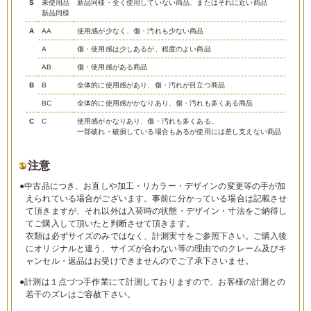
S
未使用品
新品同様・全く使用していない商品、またはそれに近い商品
新品同様
A
AA
使用感が少なく、傷・汚れも少ない商品
A
傷・使用感は少しあるが、程度のよい商品
AB
傷・使用感がある商品
B
B
全体的に使用感があり、傷・汚れが目立つ商品
BC
全体的に使用感がかなりあり、傷・汚れも多くある商品
C
C
使用感がかなりあり、傷・汚れも多くある。
一部破れ・破損している場合もあるが使用には差し支えない商品
注意
●中古品につき、お直しや加工・リカラー・デザインの変更等の手が加
えられている場合がございます。事前に分かっている場合は記載させ
て頂きますが、それ以外は入荷時の状態・デザイン・寸法をご納得し
てご購入して頂いたと判断させて頂きます。
衣類は必ずサイズのみではなく、計測実寸をご参照下さい。ご購入後
にオリジナルと違う、サイズが合わない等の理由でのクレーム及びキ
ャンセル・返品はお受けできませんのでご了承下さいませ。
●計測は１点づつ手作業にて計測しておりますので、お客様の計測との
若干のズレはご容赦下さい。