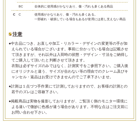
BC
全体的に使用感がかなりあり、傷・汚れも多くある商品
C
C
使用感がかなりあり、傷・汚れも多くある。
一部破れ・破損している場合もあるが使用には差し支えない商品
注意
●中古品につき、お直しや加工・リカラー・デザインの変更等の手が加
えられている場合がございます。事前に分かっている場合は記載させ
て頂きますが、それ以外は入荷時の状態・デザイン・寸法をご納得し
てご購入して頂いたと判断させて頂きます。
衣類は必ずサイズのみではなく、計測実寸をご参照下さい。ご購入後
にオリジナルと違う、サイズが合わない等の理由でのクレーム及びキ
ャンセル・返品はお受けできませんのでご了承下さいませ。
●計測は１点づつ手作業にて計測しておりますので、お客様の計測との
若干のズレはご容赦下さい。
●掲載商品は実物を撮影しておりますが、ご覧頂く側のモニター環境に
よる違いで微妙に色感が違う場合があります。不明な点はご注文前に
お問い合わせ下さい。