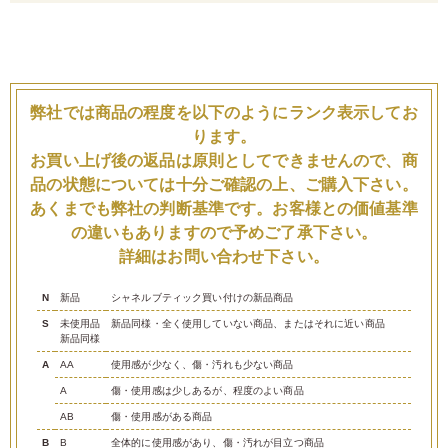
弊社では商品の程度を以下のようにランク表示してお
ります。
お買い上げ後の返品は原則としてできませんので、商
品の状態については十分ご確認の上、ご購入下さい。
あくまでも弊社の判断基準です。お客様との価値基準
の違いもありますので予めご了承下さい。
詳細はお問い合わせ下さい。
N
新品
シャネルブティック買い付けの新品商品
S
未使用品
新品同様・全く使用していない商品、またはそれに近い商品
新品同様
A
AA
使用感が少なく、傷・汚れも少ない商品
A
傷・使用感は少しあるが、程度のよい商品
AB
傷・使用感がある商品
B
B
全体的に使用感があり、傷・汚れが目立つ商品