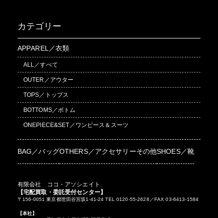
カテゴリー
APPAREL／衣類
ALL／すべて
OUTER／アウター
TOPS／トップス
BOTTOMS／ボトム
ONEPIECE&SET／ワンピース＆スーツ
BAG／バッグ
OTHERS／アクセサリーその他
SHOES／靴
有限会社 ココ・アソシエイト.
【宅配買取・委託受付センター】
〒156-0051 東京都世田谷宮坂1-41-24 TEL 0120-55-2628／FAX 03-6413-1584
【本社】