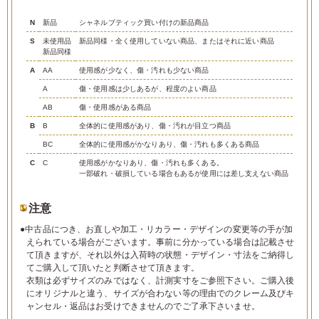
N
新品
シャネルブティック買い付けの新品商品
S
未使用品
新品同様・全く使用していない商品、またはそれに近い商品
新品同様
A
AA
使用感が少なく、傷・汚れも少ない商品
A
傷・使用感は少しあるが、程度のよい商品
AB
傷・使用感がある商品
B
B
全体的に使用感があり、傷・汚れが目立つ商品
BC
全体的に使用感がかなりあり、傷・汚れも多くある商品
C
C
使用感がかなりあり、傷・汚れも多くある。
一部破れ・破損している場合もあるが使用には差し支えない商品
注意
●中古品につき、お直しや加工・リカラー・デザインの変更等の手が加
えられている場合がございます。事前に分かっている場合は記載させ
て頂きますが、それ以外は入荷時の状態・デザイン・寸法をご納得し
てご購入して頂いたと判断させて頂きます。
衣類は必ずサイズのみではなく、計測実寸をご参照下さい。ご購入後
にオリジナルと違う、サイズが合わない等の理由でのクレーム及びキ
ャンセル・返品はお受けできませんのでご了承下さいませ。