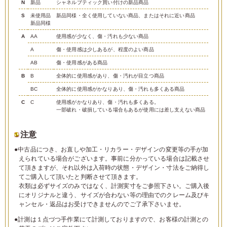
N
新品
シャネルブティック買い付けの新品商品
S
未使用品
新品同様・全く使用していない商品、またはそれに近い商品
新品同様
A
AA
使用感が少なく、傷・汚れも少ない商品
A
傷・使用感は少しあるが、程度のよい商品
AB
傷・使用感がある商品
B
B
全体的に使用感があり、傷・汚れが目立つ商品
BC
全体的に使用感がかなりあり、傷・汚れも多くある商品
C
C
使用感がかなりあり、傷・汚れも多くある。
一部破れ・破損している場合もあるが使用には差し支えない商品
注意
●中古品につき、お直しや加工・リカラー・デザインの変更等の手が加
えられている場合がございます。事前に分かっている場合は記載させ
て頂きますが、それ以外は入荷時の状態・デザイン・寸法をご納得し
てご購入して頂いたと判断させて頂きます。
衣類は必ずサイズのみではなく、計測実寸をご参照下さい。ご購入後
にオリジナルと違う、サイズが合わない等の理由でのクレーム及びキ
ャンセル・返品はお受けできませんのでご了承下さいませ。
●計測は１点づつ手作業にて計測しておりますので、お客様の計測との