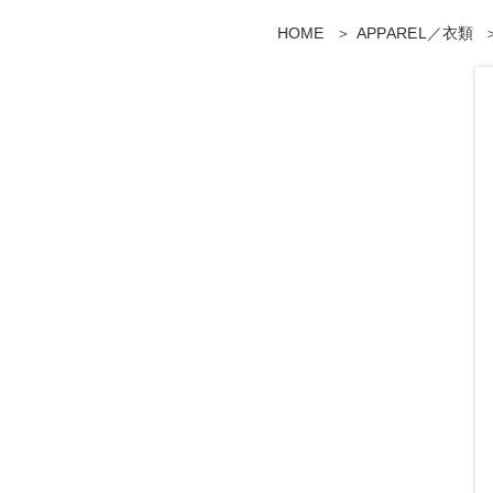
HOME
APPAREL／衣類