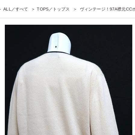
ALL／すべて
TOPS／トップス
ヴィンテージ！97A襟元CC