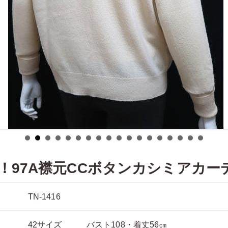
！97A襟元CCボタンカシミアカー
TN-1416
42サイズ バスト108・着丈56㎝