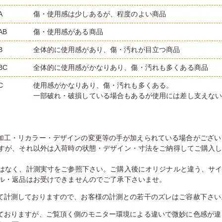
A
傷・使用感は少しあるが、程度のよい商品
AB
傷・使用感がある商品
B
全体的に使用感があり、傷・汚れが目立つ商品
BC
全体的に使用感がかなりあり、傷・汚れも多くある商品
C
使用感がかなりあり、傷・汚れも多くある。
一部破れ・破損している場合もあるが使用には差し支えな
加工・リカラー・デザインの変更等の手が加えられている場合がござい
すが、それ以外は入荷時の状態・デザイン・寸法をご納得してご購入
はなく、計測実寸をご参照下さい。ご購入後にオリジナルと違う、サ
ル・返品はお受けできませんのでご了承下さいませ。
て計測しておりますので、お客様の計測との若干のズレはご容赦下さい
ておりますが、ご覧頂く側のモニター環境による違いで微妙に色感が違