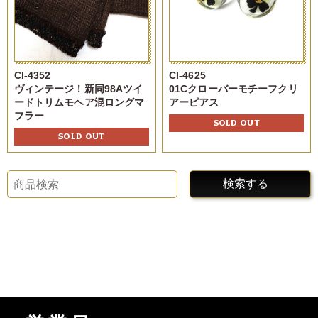
CI-4352
CI-4625
ヴィンテージ！新同98Aツイ
01Cクローバーモチーフクリ
ードトリムモヘア混ロングマ
アーピアス
フラー
SOLD OUT
SOLD OUT
検索する