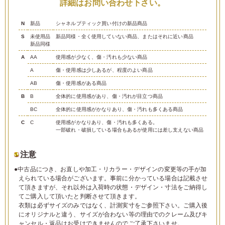
詳細はお問い合わせ下さい。
N
新品
シャネルブティック買い付けの新品商品
S
未使用品
新品同様・全く使用していない商品、またはそれに近い商品
新品同様
A
AA
使用感が少なく、傷・汚れも少ない商品
A
傷・使用感は少しあるが、程度のよい商品
AB
傷・使用感がある商品
B
B
全体的に使用感があり、傷・汚れが目立つ商品
BC
全体的に使用感がかなりあり、傷・汚れも多くある商品
C
C
使用感がかなりあり、傷・汚れも多くある。
一部破れ・破損している場合もあるが使用には差し支えない商品
注意
●中古品につき、お直しや加工・リカラー・デザインの変更等の手が加
えられている場合がございます。事前に分かっている場合は記載させ
て頂きますが、それ以外は入荷時の状態・デザイン・寸法をご納得し
てご購入して頂いたと判断させて頂きます。
衣類は必ずサイズのみではなく、計測実寸をご参照下さい。ご購入後
にオリジナルと違う、サイズが合わない等の理由でのクレーム及びキ
ャンセル・返品はお受けできませんのでご了承下さいませ。