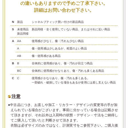
の違いもありますので予めご了承下さい。
詳細はお問い合わせ下さい。
N
新品
シャネルブティック買い付けの新品商品
S
未使用品
新品同様・全く使用していない商品、またはそれに近い商品
新品同様
A
AA
使用感が少なく、傷・汚れも少ない商品
A
傷・使用感は少しあるが、程度のよい商品
AB
傷・使用感がある商品
B
B
全体的に使用感があり、傷・汚れが目立つ商品
BC
全体的に使用感がかなりあり、傷・汚れも多くある商品
C
C
使用感がかなりあり、傷・汚れも多くある。
一部破れ・破損している場合もあるが使用には差し支えない商品
注意
●中古品につき、お直しや加工・リカラー・デザインの変更等の手が加
えられている場合がございます。事前に分かっている場合は記載させ
て頂きますが、それ以外は入荷時の状態・デザイン・寸法をご納得し
てご購入して頂いたと判断させて頂きます。
衣類は必ずサイズのみではなく、計測実寸をご参照下さい。ご購入後