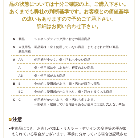
品の状態については十分ご確認の上、ご購入下さい。
あくまでも弊社の判断基準です。お客様との価値基準
の違いもありますので予めご了承下さい。
詳細はお問い合わせ下さい。
N
新品
シャネルブティック買い付けの新品商品
S
未使用品
新品同様・全く使用していない商品、またはそれに近い商品
新品同様
A
AA
使用感が少なく、傷・汚れも少ない商品
A
傷・使用感は少しあるが、程度のよい商品
AB
傷・使用感がある商品
B
B
全体的に使用感があり、傷・汚れが目立つ商品
BC
全体的に使用感がかなりあり、傷・汚れも多くある商品
C
C
使用感がかなりあり、傷・汚れも多くある。
一部破れ・破損している場合もあるが使用には差し支えない商品
注意
●中古品につき、お直しや加工・リカラー・デザインの変更等の手が加
えられている場合がございます。事前に分かっている場合は記載させ