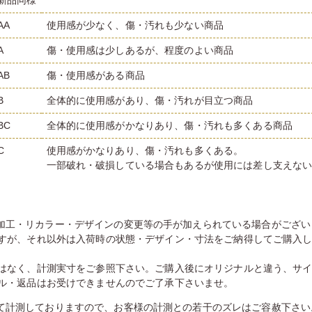
新品同様
AA
使用感が少なく、傷・汚れも少ない商品
A
傷・使用感は少しあるが、程度のよい商品
AB
傷・使用感がある商品
B
全体的に使用感があり、傷・汚れが目立つ商品
BC
全体的に使用感がかなりあり、傷・汚れも多くある商品
C
使用感がかなりあり、傷・汚れも多くある。
一部破れ・破損している場合もあるが使用には差し支えな
加工・リカラー・デザインの変更等の手が加えられている場合がござい
すが、それ以外は入荷時の状態・デザイン・寸法をご納得してご購入
はなく、計測実寸をご参照下さい。ご購入後にオリジナルと違う、サ
ル・返品はお受けできませんのでご了承下さいませ。
て計測しておりますので、お客様の計測との若干のズレはご容赦下さい