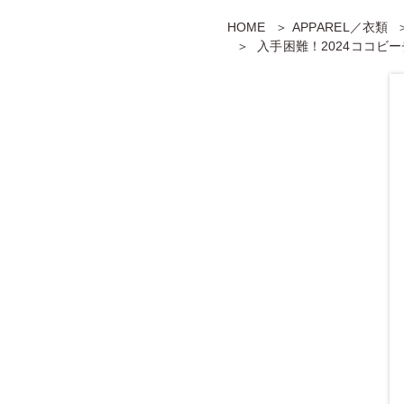
HOME
APPAREL／衣類
入手困難！2024ココビ