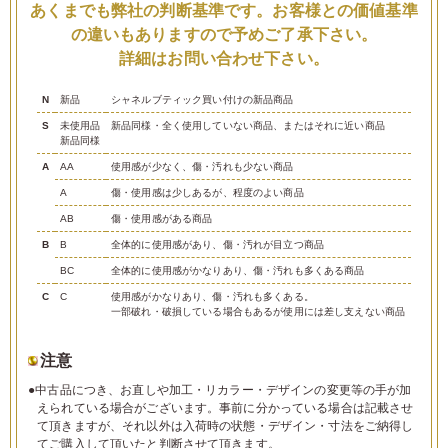
あくまでも弊社の判断基準です。お客様との価値基準
の違いもありますので予めご了承下さい。
詳細はお問い合わせ下さい。
N
新品
シャネルブティック買い付けの新品商品
S
未使用品
新品同様・全く使用していない商品、またはそれに近い商品
新品同様
A
AA
使用感が少なく、傷・汚れも少ない商品
A
傷・使用感は少しあるが、程度のよい商品
AB
傷・使用感がある商品
B
B
全体的に使用感があり、傷・汚れが目立つ商品
BC
全体的に使用感がかなりあり、傷・汚れも多くある商品
C
C
使用感がかなりあり、傷・汚れも多くある。
一部破れ・破損している場合もあるが使用には差し支えない商品
注意
●中古品につき、お直しや加工・リカラー・デザインの変更等の手が加
えられている場合がございます。事前に分かっている場合は記載させ
て頂きますが、それ以外は入荷時の状態・デザイン・寸法をご納得し
てご購入して頂いたと判断させて頂きます。