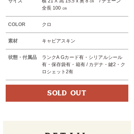
サイズ
横 21 X 高 15.5 x 奥 8 ㎝ / チェーン
全長 100 ㎝
COLOR
クロ
素材
キャビアスキン
状態・付属品
ランクA Gカード有・シリアルシール
有・保存袋有・箱有 / カデナ・鍵2・ク
ロシェット2有
SOLD OUT