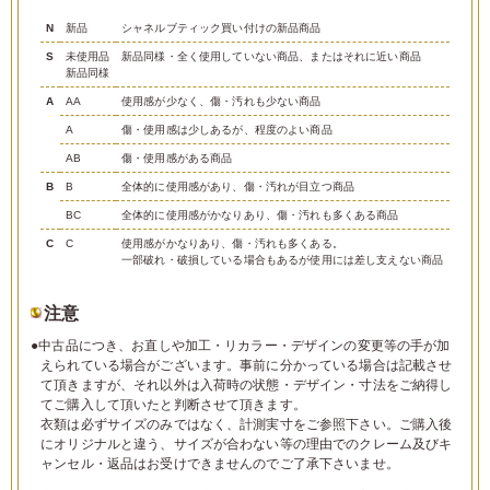
N
新品
シャネルブティック買い付けの新品商品
S
未使用品
新品同様・全く使用していない商品、またはそれに近い商品
新品同様
A
AA
使用感が少なく、傷・汚れも少ない商品
A
傷・使用感は少しあるが、程度のよい商品
AB
傷・使用感がある商品
B
B
全体的に使用感があり、傷・汚れが目立つ商品
BC
全体的に使用感がかなりあり、傷・汚れも多くある商品
C
C
使用感がかなりあり、傷・汚れも多くある。
一部破れ・破損している場合もあるが使用には差し支えない商品
注意
●中古品につき、お直しや加工・リカラー・デザインの変更等の手が加
えられている場合がございます。事前に分かっている場合は記載させ
て頂きますが、それ以外は入荷時の状態・デザイン・寸法をご納得し
てご購入して頂いたと判断させて頂きます。
衣類は必ずサイズのみではなく、計測実寸をご参照下さい。ご購入後
にオリジナルと違う、サイズが合わない等の理由でのクレーム及びキ
ャンセル・返品はお受けできませんのでご了承下さいませ。