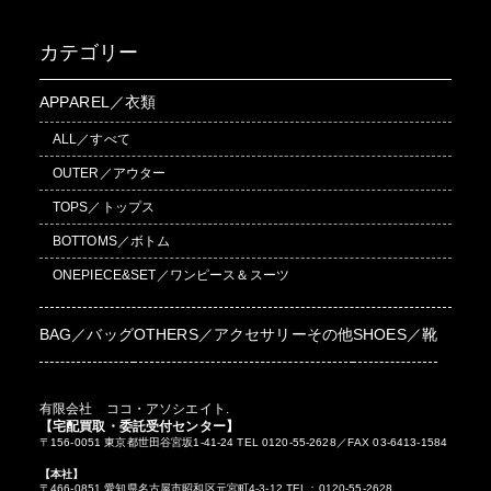
カテゴリー
APPAREL／衣類
ALL／すべて
OUTER／アウター
TOPS／トップス
BOTTOMS／ボトム
ONEPIECE&SET／ワンピース＆スーツ
BAG／バッグ
OTHERS／アクセサリーその他
SHOES／靴
有限会社 ココ・アソシエイト.
【宅配買取・委託受付センター】
〒156-0051 東京都世田谷宮坂1-41-24 TEL 0120-55-2628／FAX 03-6413-1584
【本社】
〒466-0851 愛知県名古屋市昭和区元宮町4-3-12 TEL：0120-55-2628