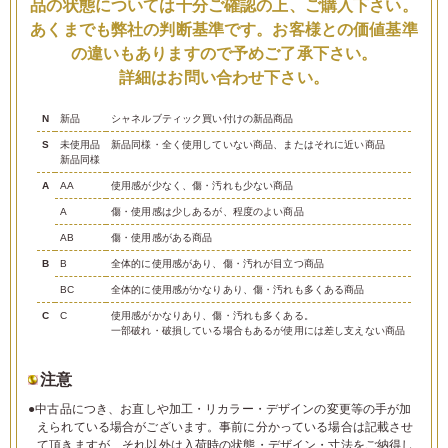
品の状態については十分ご確認の上、ご購入下さい。
あくまでも弊社の判断基準です。お客様との価値基準
の違いもありますので予めご了承下さい。
詳細はお問い合わせ下さい。
N
新品
シャネルブティック買い付けの新品商品
S
未使用品
新品同様・全く使用していない商品、またはそれに近い商品
新品同様
A
AA
使用感が少なく、傷・汚れも少ない商品
A
傷・使用感は少しあるが、程度のよい商品
AB
傷・使用感がある商品
B
B
全体的に使用感があり、傷・汚れが目立つ商品
BC
全体的に使用感がかなりあり、傷・汚れも多くある商品
C
C
使用感がかなりあり、傷・汚れも多くある。
一部破れ・破損している場合もあるが使用には差し支えない商品
注意
●中古品につき、お直しや加工・リカラー・デザインの変更等の手が加
えられている場合がございます。事前に分かっている場合は記載させ
て頂きますが、それ以外は入荷時の状態・デザイン・寸法をご納得し