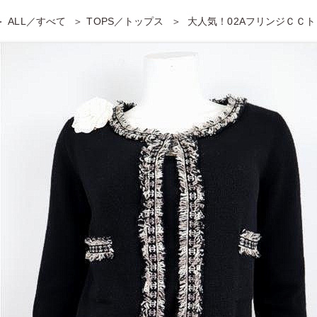
ALL／すべて
TOPS／トップス
大人気！02AフリンジＣＣ