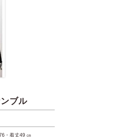
サンブル
6・着丈49 ㎝