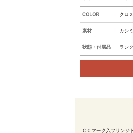
COLOR
クロ
素材
カシミ
状態・付属品
ラン
ＣＣマーク入フリンジ