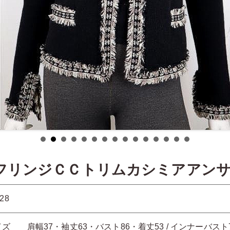
AフリンジＣＣトリムカシミアアン
28
イズ 肩幅37・袖丈63・バスト86・着丈53 / インナーバスト7