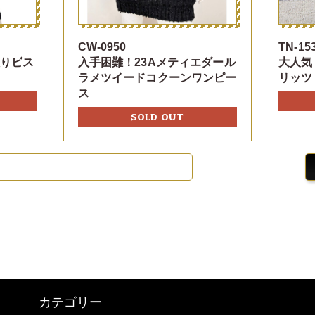
CW-0950
TN-15
入りビス
入手困難！23Aメティエダール
大人気
ラメツイードコクーンワンピー
リッツ
ス
SOLD OUT
カテゴリー