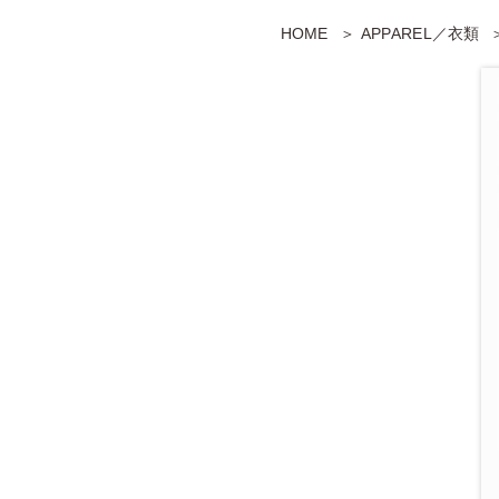
HOME
APPAREL／衣類