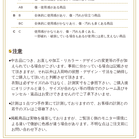
AB
傷・使用感がある商品
B
B
全体的に使用感があり、傷・汚れが目立つ商品
BC
全体的に使用感がかなりあり、傷・汚れも多くある商品
C
C
使用感がかなりあり、傷・汚れも多くある。
一部破れ・破損している場合もあるが使用には差し支えない商品
注意
●中古品につき、お直しや加工・リカラー・デザインの変更等の手が加
えられている場合がございます。事前に分かっている場合は記載させ
て頂きますが、それ以外は入荷時の状態・デザイン・寸法をご納得し
てご購入して頂いたと判断させて頂きます。
衣類は必ずサイズのみではなく、計測実寸をご参照下さい。ご購入後
にオリジナルと違う、サイズが合わない等の理由でのクレーム及びキ
ャンセル・返品はお受けできませんのでご了承下さいませ。
●計測は１点づつ手作業にて計測しておりますので、お客様の計測との
若干のズレはご容赦下さい。
●掲載商品は実物を撮影しておりますが、ご覧頂く側のモニター環境に
よる違いで微妙に色感が違う場合があります。不明な点はご注文前に
お問い合わせ下さい。