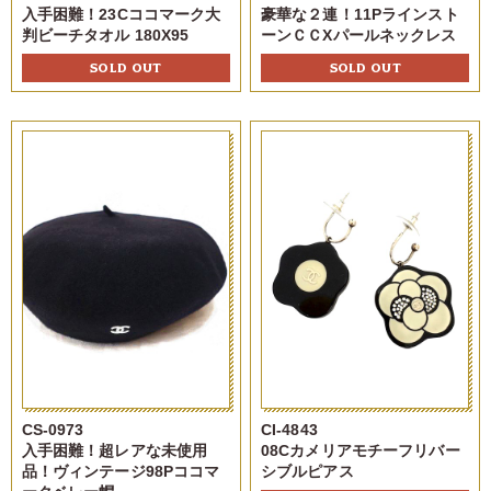
入手困難！23Cココマーク大
豪華な２連！11Pラインスト
判ビーチタオル 180X95
ーンＣＣXパールネックレス
SOLD OUT
SOLD OUT
CS-0973
CI-4843
入手困難！超レアな未使用
08Cカメリアモチーフリバー
品！ヴィンテージ98Pココマ
シブルピアス