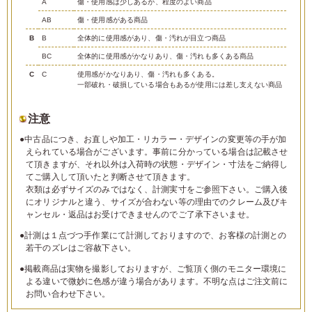
A
傷・使用感は少しあるが、程度のよい商品
AB
傷・使用感がある商品
B
B
全体的に使用感があり、傷・汚れが目立つ商品
BC
全体的に使用感がかなりあり、傷・汚れも多くある商品
C
C
使用感がかなりあり、傷・汚れも多くある。
一部破れ・破損している場合もあるが使用には差し支えない商品
注意
●中古品につき、お直しや加工・リカラー・デザインの変更等の手が加
えられている場合がございます。事前に分かっている場合は記載させ
て頂きますが、それ以外は入荷時の状態・デザイン・寸法をご納得し
てご購入して頂いたと判断させて頂きます。
衣類は必ずサイズのみではなく、計測実寸をご参照下さい。ご購入後
にオリジナルと違う、サイズが合わない等の理由でのクレーム及びキ
ャンセル・返品はお受けできませんのでご了承下さいませ。
●計測は１点づつ手作業にて計測しておりますので、お客様の計測との
若干のズレはご容赦下さい。
●掲載商品は実物を撮影しておりますが、ご覧頂く側のモニター環境に
よる違いで微妙に色感が違う場合があります。不明な点はご注文前に
お問い合わせ下さい。