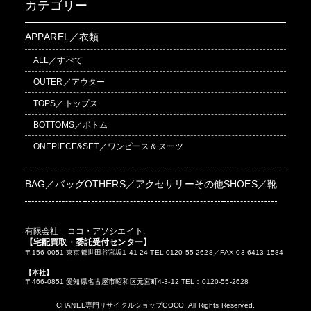
カテゴリー
APPAREL／衣類
ALL／すべて
OUTER／アウター
TOPS／トップス
BOTTOMS／ボトム
ONEPIECE&SET／ワンピース＆スーツ
BAG／バッグ
OTHERS／アクセサリーその他
SHOES／靴
有限会社 ココ・アソシエイト.
【宅配買取・委託受付センター】
〒156-0051 東京都世田谷宮坂1-41-24 TEL 0120-55-2628／FAX 03-6413-1584
【本社】
〒466-0851 愛知県名古屋市昭和区元宮町4-3-12 TEL：0120-55-2628
CHANEL専門リサイクルショップCOCO. All Rights Reserved.