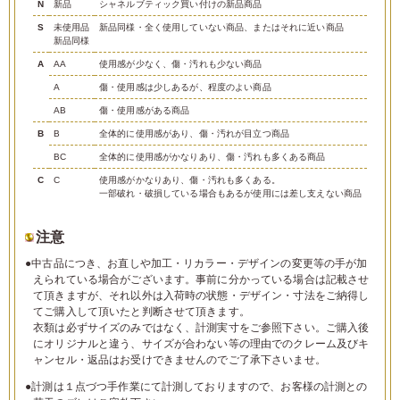
N
新品
シャネルブティック買い付けの新品商品
S
未使用品
新品同様・全く使用していない商品、またはそれに近い商品
新品同様
A
AA
使用感が少なく、傷・汚れも少ない商品
A
傷・使用感は少しあるが、程度のよい商品
AB
傷・使用感がある商品
B
B
全体的に使用感があり、傷・汚れが目立つ商品
BC
全体的に使用感がかなりあり、傷・汚れも多くある商品
C
C
使用感がかなりあり、傷・汚れも多くある。
一部破れ・破損している場合もあるが使用には差し支えない商品
注意
●中古品につき、お直しや加工・リカラー・デザインの変更等の手が加
えられている場合がございます。事前に分かっている場合は記載させ
て頂きますが、それ以外は入荷時の状態・デザイン・寸法をご納得し
てご購入して頂いたと判断させて頂きます。
衣類は必ずサイズのみではなく、計測実寸をご参照下さい。ご購入後
にオリジナルと違う、サイズが合わない等の理由でのクレーム及びキ
ャンセル・返品はお受けできませんのでご了承下さいませ。
●計測は１点づつ手作業にて計測しておりますので、お客様の計測との