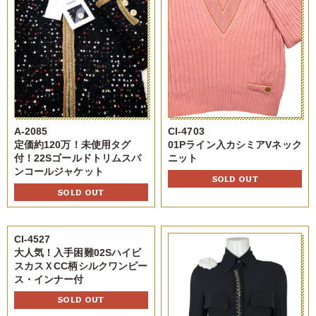
A-2085
CI-4703
定価約120万！未使用タグ
01Pライン入カシミアVネック
付！22Sゴールドトリムスパ
ニット
ンコールジャケット
SOLD OUT
SOLD OUT
CI-4527
大人気！入手困難02Sハイビ
スカスＸCC柄シルクワンピー
ス・インナー付
SOLD OUT