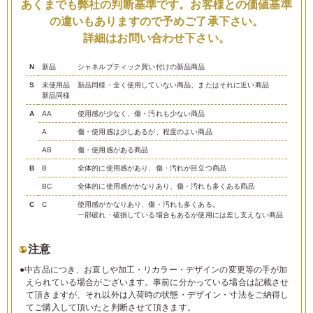
あくまでも弊社の判断基準です。お客様との価値基準
の違いもありますので予めご了承下さい。
詳細はお問い合わせ下さい。
N
新品
シャネルブティック買い付けの新品商品
S
未使用品
新品同様・全く使用していない商品、またはそれに近い商品
新品同様
A
AA
使用感が少なく、傷・汚れも少ない商品
A
傷・使用感は少しあるが、程度のよい商品
AB
傷・使用感がある商品
B
B
全体的に使用感があり、傷・汚れが目立つ商品
BC
全体的に使用感がかなりあり、傷・汚れも多くある商品
C
C
使用感がかなりあり、傷・汚れも多くある。
一部破れ・破損している場合もあるが使用には差し支えない商品
注意
●中古品につき、お直しや加工・リカラー・デザインの変更等の手が加
えられている場合がございます。事前に分かっている場合は記載させ
て頂きますが、それ以外は入荷時の状態・デザイン・寸法をご納得し
てご購入して頂いたと判断させて頂きます。