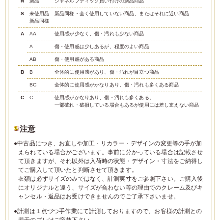
N
新品
シャネルブティック買い付けの新品商品
S
未使用品
新品同様・全く使用していない商品、またはそれに近い商品
新品同様
A
AA
使用感が少なく、傷・汚れも少ない商品
A
傷・使用感は少しあるが、程度のよい商品
AB
傷・使用感がある商品
B
B
全体的に使用感があり、傷・汚れが目立つ商品
BC
全体的に使用感がかなりあり、傷・汚れも多くある商品
C
C
使用感がかなりあり、傷・汚れも多くある。
一部破れ・破損している場合もあるが使用には差し支えない商品
注意
●中古品につき、お直しや加工・リカラー・デザインの変更等の手が加
えられている場合がございます。事前に分かっている場合は記載させ
て頂きますが、それ以外は入荷時の状態・デザイン・寸法をご納得し
てご購入して頂いたと判断させて頂きます。
衣類は必ずサイズのみではなく、計測実寸をご参照下さい。ご購入後
にオリジナルと違う、サイズが合わない等の理由でのクレーム及びキ
ャンセル・返品はお受けできませんのでご了承下さいませ。
●計測は１点づつ手作業にて計測しておりますので、お客様の計測との
若干のズレはご容赦下さい。