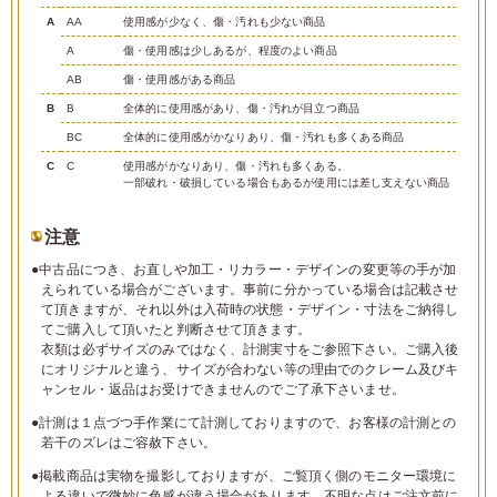
A
AA
使用感が少なく、傷・汚れも少ない商品
A
傷・使用感は少しあるが、程度のよい商品
AB
傷・使用感がある商品
B
B
全体的に使用感があり、傷・汚れが目立つ商品
BC
全体的に使用感がかなりあり、傷・汚れも多くある商品
C
C
使用感がかなりあり、傷・汚れも多くある。
一部破れ・破損している場合もあるが使用には差し支えない商品
注意
●中古品につき、お直しや加工・リカラー・デザインの変更等の手が加
えられている場合がございます。事前に分かっている場合は記載させ
て頂きますが、それ以外は入荷時の状態・デザイン・寸法をご納得し
てご購入して頂いたと判断させて頂きます。
衣類は必ずサイズのみではなく、計測実寸をご参照下さい。ご購入後
にオリジナルと違う、サイズが合わない等の理由でのクレーム及びキ
ャンセル・返品はお受けできませんのでご了承下さいませ。
●計測は１点づつ手作業にて計測しておりますので、お客様の計測との
若干のズレはご容赦下さい。
●掲載商品は実物を撮影しておりますが、ご覧頂く側のモニター環境に
よる違いで微妙に色感が違う場合があります。不明な点はご注文前に