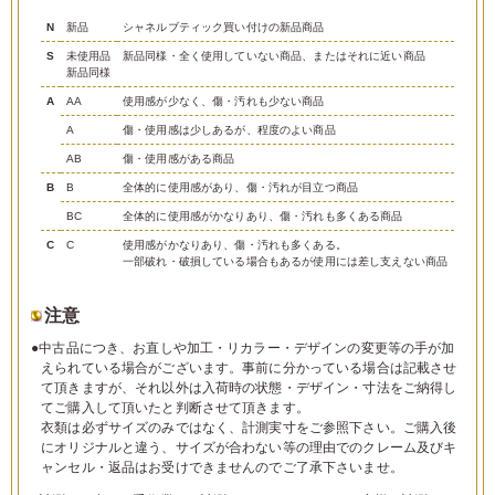
N
新品
シャネルブティック買い付けの新品商品
S
未使用品
新品同様・全く使用していない商品、またはそれに近い商品
新品同様
A
AA
使用感が少なく、傷・汚れも少ない商品
A
傷・使用感は少しあるが、程度のよい商品
AB
傷・使用感がある商品
B
B
全体的に使用感があり、傷・汚れが目立つ商品
BC
全体的に使用感がかなりあり、傷・汚れも多くある商品
C
C
使用感がかなりあり、傷・汚れも多くある。
一部破れ・破損している場合もあるが使用には差し支えない商品
注意
●中古品につき、お直しや加工・リカラー・デザインの変更等の手が加
えられている場合がございます。事前に分かっている場合は記載させ
て頂きますが、それ以外は入荷時の状態・デザイン・寸法をご納得し
てご購入して頂いたと判断させて頂きます。
衣類は必ずサイズのみではなく、計測実寸をご参照下さい。ご購入後
にオリジナルと違う、サイズが合わない等の理由でのクレーム及びキ
ャンセル・返品はお受けできませんのでご了承下さいませ。