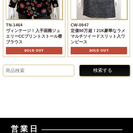
TN-1464
CW-0947
ヴィンテージ！入手困難ジュ
定価90万超！21K豪華なラメ
エリーCCプリントストール襟
マルチツイードスリット入ワ
ブラウス
ンピース
SOLD OUT
SOLD OUT
検索する
営業日