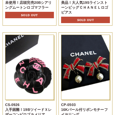
未使用！店頭完売20Bシアリ
美品！大人気19Sラインスト
ングムートンロゴマフラー
ーンビッグＣＨＡＮＥＬロゴ
ピアス
SOLD OUT
SOLD OUT
CS-0926
CP-0503
入手困難！19BツイードＸレ
16Kパール付リボンモチーフ
ザーコンビロゴカメリア
イヤリング