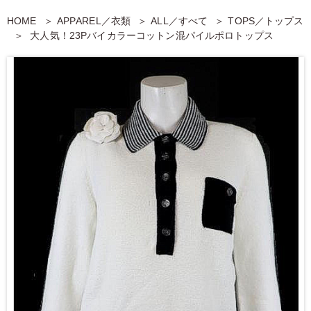
HOME
APPAREL／衣類
ALL／すべて
TOPS／トップス
大人気！23Pバイカラーコットン混パイルポロトップス