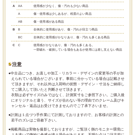
A
AA
使用感が少なく、傷・汚れも少ない商品
A
傷・使用感は少しあるが、程度のよい商品
AB
傷・使用感がある商品
B
B
全体的に使用感があり、傷・汚れが目立つ商品
BC
全体的に使用感がかなりあり、傷・汚れも多くある商品
C
C
使用感がかなりあり、傷・汚れも多くある。
一部破れ・破損している場合もあるが使用には差し支えない商品
注意
●中古品につき、お直しや加工・リカラー・デザインの変更等の手が加
えられている場合がございます。事前に分かっている場合は記載させ
て頂きますが、それ以外は入荷時の状態・デザイン・寸法をご納得し
てご購入して頂いたと判断させて頂きます。
衣類は必ずサイズのみではなく、計測実寸をご参照下さい。ご購入後
にオリジナルと違う、サイズが合わない等の理由でのクレーム及びキ
ャンセル・返品はお受けできませんのでご了承下さいませ。
●計測は１点づつ手作業にて計測しておりますので、お客様の計測との
若干のズレはご容赦下さい。
●掲載商品は実物を撮影しておりますが、ご覧頂く側のモニター環境に
よる違いで微妙に色感が違う場合があります。不明な点はご注文前に