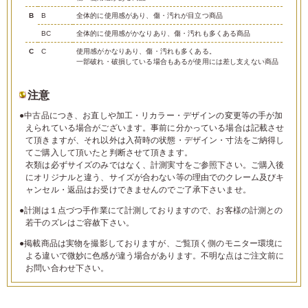
B
B
全体的に使用感があり、傷・汚れが目立つ商品
BC
全体的に使用感がかなりあり、傷・汚れも多くある商品
C
C
使用感がかなりあり、傷・汚れも多くある。
一部破れ・破損している場合もあるが使用には差し支えない商品
注意
●中古品につき、お直しや加工・リカラー・デザインの変更等の手が加
えられている場合がございます。事前に分かっている場合は記載させ
て頂きますが、それ以外は入荷時の状態・デザイン・寸法をご納得し
てご購入して頂いたと判断させて頂きます。
衣類は必ずサイズのみではなく、計測実寸をご参照下さい。ご購入後
にオリジナルと違う、サイズが合わない等の理由でのクレーム及びキ
ャンセル・返品はお受けできませんのでご了承下さいませ。
●計測は１点づつ手作業にて計測しておりますので、お客様の計測との
若干のズレはご容赦下さい。
●掲載商品は実物を撮影しておりますが、ご覧頂く側のモニター環境に
よる違いで微妙に色感が違う場合があります。不明な点はご注文前に
お問い合わせ下さい。