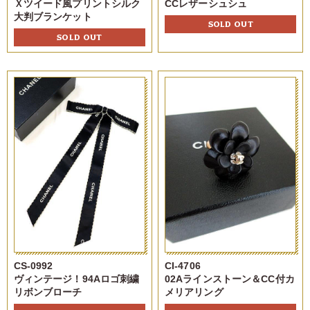
Ｘツイード風プリントシルク
CCレザーシュシュ
大判ブランケット
SOLD OUT
SOLD OUT
CS-0992
CI-4706
ヴィンテージ！94Aロゴ刺繍
02Aラインストーン＆CC付カ
リボンブローチ
メリアリング