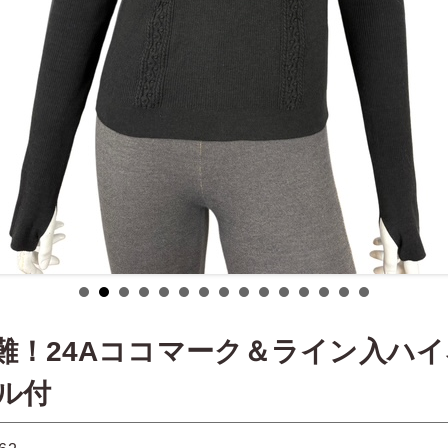
難！24Aココマーク＆ライン入ハ
ル付