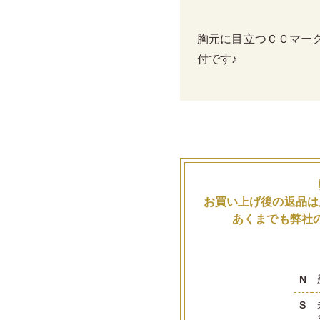
胸元に目立つＣＣマー
付です♪
お買い上げ後の返品は
あくまでも弊社
N
S