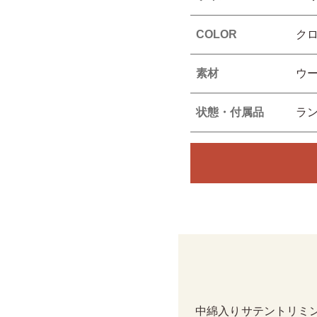
COLOR
ク
素材
ウー
状態・付属品
ラ
中綿入りサテントリミ