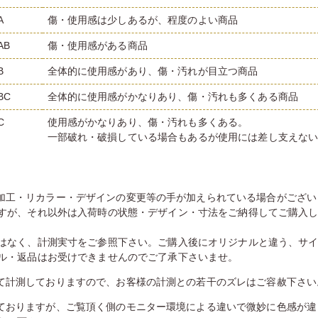
A
傷・使用感は少しあるが、程度のよい商品
AB
傷・使用感がある商品
B
全体的に使用感があり、傷・汚れが目立つ商品
BC
全体的に使用感がかなりあり、傷・汚れも多くある商品
C
使用感がかなりあり、傷・汚れも多くある。
一部破れ・破損している場合もあるが使用には差し支えな
加工・リカラー・デザインの変更等の手が加えられている場合がござい
すが、それ以外は入荷時の状態・デザイン・寸法をご納得してご購入
はなく、計測実寸をご参照下さい。ご購入後にオリジナルと違う、サ
ル・返品はお受けできませんのでご了承下さいませ。
て計測しておりますので、お客様の計測との若干のズレはご容赦下さい
ておりますが、ご覧頂く側のモニター環境による違いで微妙に色感が違