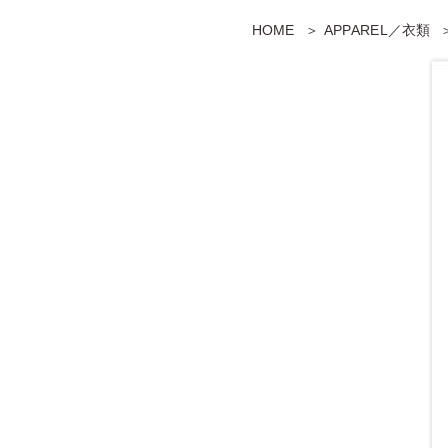
HOME
APPAREL／衣類