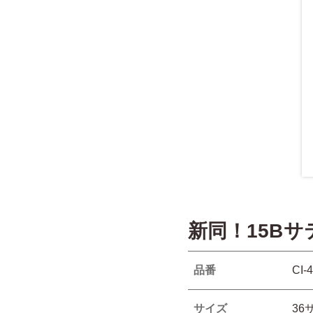
新同！15B
品番
CI-
サイズ
36