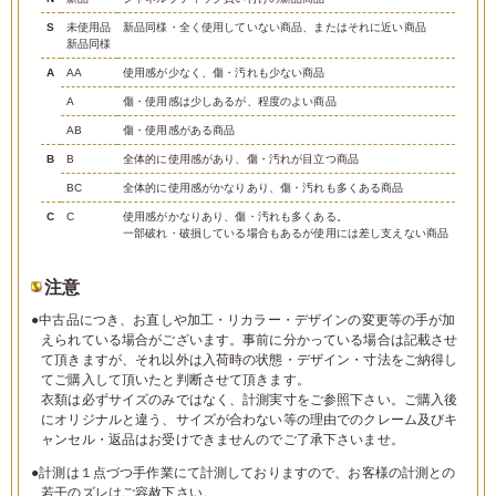
S
未使用品
新品同様・全く使用していない商品、またはそれに近い商品
新品同様
A
AA
使用感が少なく、傷・汚れも少ない商品
A
傷・使用感は少しあるが、程度のよい商品
AB
傷・使用感がある商品
B
B
全体的に使用感があり、傷・汚れが目立つ商品
BC
全体的に使用感がかなりあり、傷・汚れも多くある商品
C
C
使用感がかなりあり、傷・汚れも多くある。
一部破れ・破損している場合もあるが使用には差し支えない商品
注意
●中古品につき、お直しや加工・リカラー・デザインの変更等の手が加
えられている場合がございます。事前に分かっている場合は記載させ
て頂きますが、それ以外は入荷時の状態・デザイン・寸法をご納得し
てご購入して頂いたと判断させて頂きます。
衣類は必ずサイズのみではなく、計測実寸をご参照下さい。ご購入後
にオリジナルと違う、サイズが合わない等の理由でのクレーム及びキ
ャンセル・返品はお受けできませんのでご了承下さいませ。
●計測は１点づつ手作業にて計測しておりますので、お客様の計測との
若干のズレはご容赦下さい。