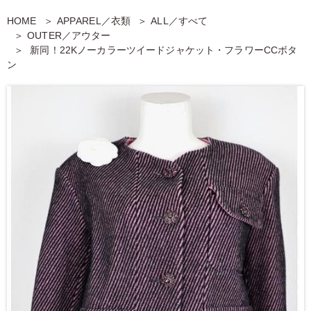
HOME
APPAREL／衣類
ALL／すべて
OUTER／アウター
新同！22Kノーカラーツイードジャケット・フラワーCCボタ
ン