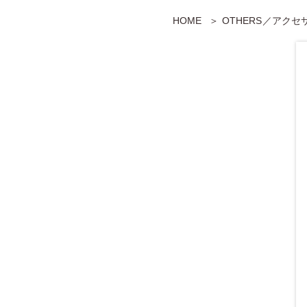
HOME
OTHERS／アク