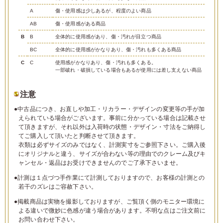
A
傷・使用感は少しあるが、程度のよい商品
AB
傷・使用感がある商品
B
B
全体的に使用感があり、傷・汚れが目立つ商品
BC
全体的に使用感がかなりあり、傷・汚れも多くある商品
C
C
使用感がかなりあり、傷・汚れも多くある。
一部破れ・破損している場合もあるが使用には差し支えない商品
注意
●中古品につき、お直しや加工・リカラー・デザインの変更等の手が加
えられている場合がございます。事前に分かっている場合は記載させ
て頂きますが、それ以外は入荷時の状態・デザイン・寸法をご納得し
てご購入して頂いたと判断させて頂きます。
衣類は必ずサイズのみではなく、計測実寸をご参照下さい。ご購入後
にオリジナルと違う、サイズが合わない等の理由でのクレーム及びキ
ャンセル・返品はお受けできませんのでご了承下さいませ。
●計測は１点づつ手作業にて計測しておりますので、お客様の計測との
若干のズレはご容赦下さい。
●掲載商品は実物を撮影しておりますが、ご覧頂く側のモニター環境に
よる違いで微妙に色感が違う場合があります。不明な点はご注文前に
お問い合わせ下さい。