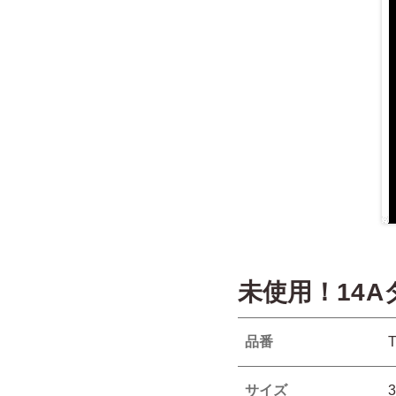
未使用！14
品番
T
サイズ