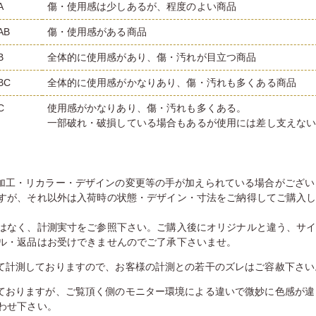
A
傷・使用感は少しあるが、程度のよい商品
AB
傷・使用感がある商品
B
全体的に使用感があり、傷・汚れが目立つ商品
BC
全体的に使用感がかなりあり、傷・汚れも多くある商品
C
使用感がかなりあり、傷・汚れも多くある。
一部破れ・破損している場合もあるが使用には差し支えな
加工・リカラー・デザインの変更等の手が加えられている場合がござい
すが、それ以外は入荷時の状態・デザイン・寸法をご納得してご購入
はなく、計測実寸をご参照下さい。ご購入後にオリジナルと違う、サ
ル・返品はお受けできませんのでご了承下さいませ。
て計測しておりますので、お客様の計測との若干のズレはご容赦下さい
ておりますが、ご覧頂く側のモニター環境による違いで微妙に色感が違
わせ下さい。