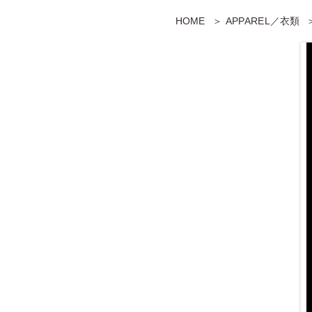
HOME
APPAREL／衣類