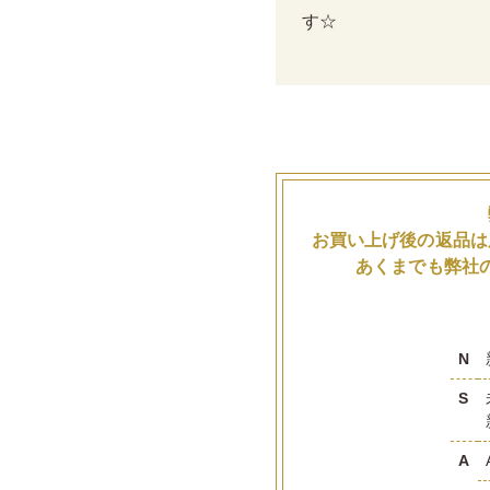
す☆
お買い上げ後の返品は
あくまでも弊社
N
S
A