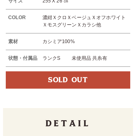
サイズ
255 X 26 ㎝
COLOR
濃紺ＸクロＸベージュＸオフホワイト
ＸモスグリーンＸカラシ他
素材
カシミア100%
状態・付属品
ランクS 未使用品 共糸有
SOLD OUT
Detail