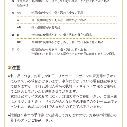
S
未使用品
新品同様・全く使用していない商品、またはそれに近い商品
新品同様
A
AA
使用感が少なく、傷・汚れも少ない商品
A
傷・使用感は少しあるが、程度のよい商品
AB
傷・使用感がある商品
B
B
全体的に使用感があり、傷・汚れが目立つ商品
BC
全体的に使用感がかなりあり、傷・汚れも多くある商品
C
C
使用感がかなりあり、傷・汚れも多くある。
一部破れ・破損している場合もあるが使用には差し支えない商品
注意
●中古品につき、お直しや加工・リカラー・デザインの変更等の手が加
えられている場合がございます。事前に分かっている場合は記載させ
て頂きますが、それ以外は入荷時の状態・デザイン・寸法をご納得し
てご購入して頂いたと判断させて頂きます。
衣類は必ずサイズのみではなく、計測実寸をご参照下さい。ご購入後
にオリジナルと違う、サイズが合わない等の理由でのクレーム及びキ
ャンセル・返品はお受けできませんのでご了承下さいませ。
●計測は１点づつ手作業にて計測しておりますので、お客様の計測との
若干のズレはご容赦下さい。