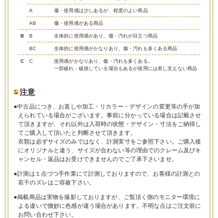
A
傷・使用感は少しあるが、程度のよい商品
AB
傷・使用感がある商品
B
B
全体的に使用感があり、傷・汚れが目立つ商品
BC
全体的に使用感がかなりあり、傷・汚れも多くある商品
C
C
使用感がかなりあり、傷・汚れも多くある。
一部破れ・破損している場合もあるが使用には差し支えない商品
注意
●中古品につき、お直しや加工・リカラー・デザインの変更等の手が加
えられている場合がございます。事前に分かっている場合は記載させ
て頂きますが、それ以外は入荷時の状態・デザイン・寸法をご納得し
てご購入して頂いたと判断させて頂きます。
衣類は必ずサイズのみではなく、計測実寸をご参照下さい。ご購入後
にオリジナルと違う、サイズが合わない等の理由でのクレーム及びキ
ャンセル・返品はお受けできませんのでご了承下さいませ。
●計測は１点づつ手作業にて計測しておりますので、お客様の計測との
若干のズレはご容赦下さい。
●掲載商品は実物を撮影しておりますが、ご覧頂く側のモニター環境に
よる違いで微妙に色感が違う場合があります。不明な点はご注文前に
お問い合わせ下さい。