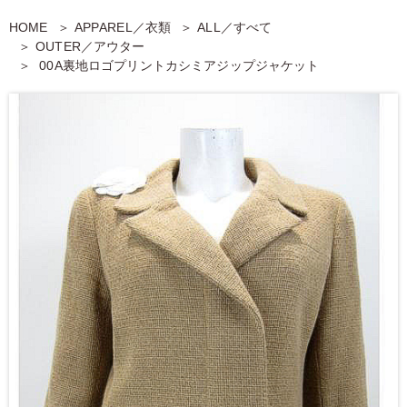
HOME
APPAREL／衣類
ALL／すべて
OUTER／アウター
00A裏地ロゴプリントカシミアジップジャケット