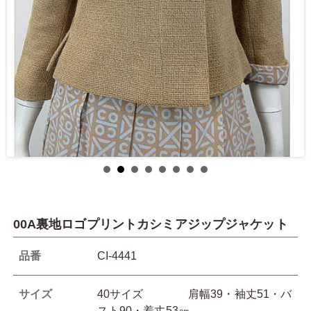
00A裏地ロゴプリントカシミアジップジャケット
品番
CI-4441
サイズ
40サイズ 肩幅39・袖丈51・バ
スト90・着丈53㎝