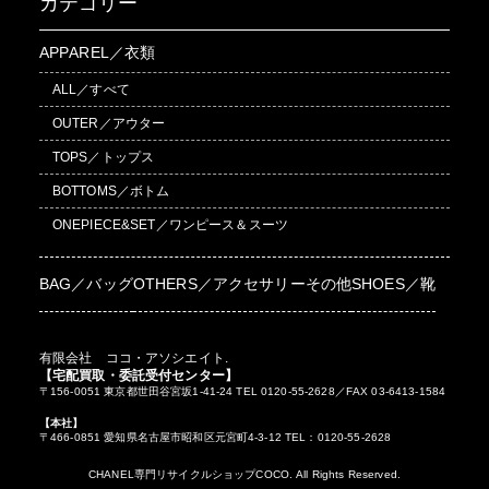
カテゴリー
APPAREL／衣類
ALL／すべて
OUTER／アウター
TOPS／トップス
BOTTOMS／ボトム
ONEPIECE&SET／ワンピース＆スーツ
BAG／バッグ
OTHERS／アクセサリーその他
SHOES／靴
有限会社 ココ・アソシエイト.
【宅配買取・委託受付センター】
〒156-0051 東京都世田谷宮坂1-41-24 TEL 0120-55-2628／FAX 03-6413-1584
【本社】
〒466-0851 愛知県名古屋市昭和区元宮町4-3-12 TEL：0120-55-2628
CHANEL専門リサイクルショップCOCO. All Rights Reserved.