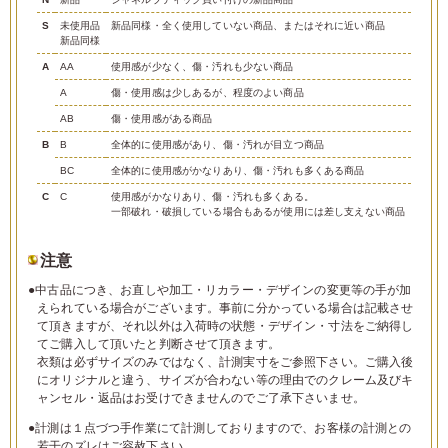
S
未使用品
新品同様・全く使用していない商品、またはそれに近い商品
新品同様
A
AA
使用感が少なく、傷・汚れも少ない商品
A
傷・使用感は少しあるが、程度のよい商品
AB
傷・使用感がある商品
B
B
全体的に使用感があり、傷・汚れが目立つ商品
BC
全体的に使用感がかなりあり、傷・汚れも多くある商品
C
C
使用感がかなりあり、傷・汚れも多くある。
一部破れ・破損している場合もあるが使用には差し支えない商品
注意
●中古品につき、お直しや加工・リカラー・デザインの変更等の手が加
えられている場合がございます。事前に分かっている場合は記載させ
て頂きますが、それ以外は入荷時の状態・デザイン・寸法をご納得し
てご購入して頂いたと判断させて頂きます。
衣類は必ずサイズのみではなく、計測実寸をご参照下さい。ご購入後
にオリジナルと違う、サイズが合わない等の理由でのクレーム及びキ
ャンセル・返品はお受けできませんのでご了承下さいませ。
●計測は１点づつ手作業にて計測しておりますので、お客様の計測との
若干のズレはご容赦下さい。