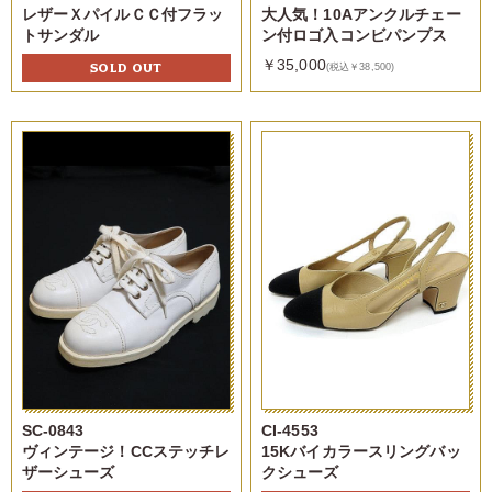
レザーＸパイルＣＣ付フラッ
大人気！10Aアンクルチェー
トサンダル
ン付ロゴ入コンビパンプス
￥35,000
SOLD OUT
(税込￥38,500)
SC-0843
CI-4553
ヴィンテージ！CCステッチレ
15Kバイカラースリングバッ
ザーシューズ
クシューズ