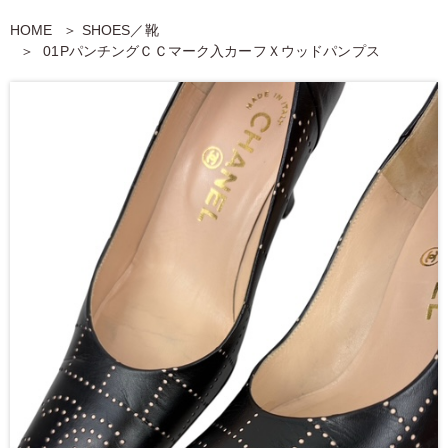
HOME
SHOES／靴
01PパンチングＣＣマーク入カーフＸウッドパンプス