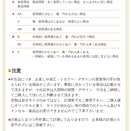
S
未使用品
新品同様・全く使用していない商品、またはそれに近い商品
新品同様
A
AA
使用感が少なく、傷・汚れも少ない商品
A
傷・使用感は少しあるが、程度のよい商品
AB
傷・使用感がある商品
B
B
全体的に使用感があり、傷・汚れが目立つ商品
BC
全体的に使用感がかなりあり、傷・汚れも多くある商品
C
C
使用感がかなりあり、傷・汚れも多くある。
一部破れ・破損している場合もあるが使用には差し支えない商品
注意
●中古品につき、お直しや加工・リカラー・デザインの変更等の手が加
えられている場合がございます。事前に分かっている場合は記載させ
て頂きますが、それ以外は入荷時の状態・デザイン・寸法をご納得し
てご購入して頂いたと判断させて頂きます。
衣類は必ずサイズのみではなく、計測実寸をご参照下さい。ご購入後
にオリジナルと違う、サイズが合わない等の理由でのクレーム及びキ
ャンセル・返品はお受けできませんのでご了承下さいませ。
●計測は１点づつ手作業にて計測しておりますので、お客様の計測との
若干のズレはご容赦下さい。