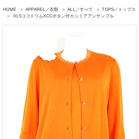
HOME
APPAREL／衣類
ALL／すべて
TOPS／トップス
01SココトリムXCCボタン付カシミアアンサンブル