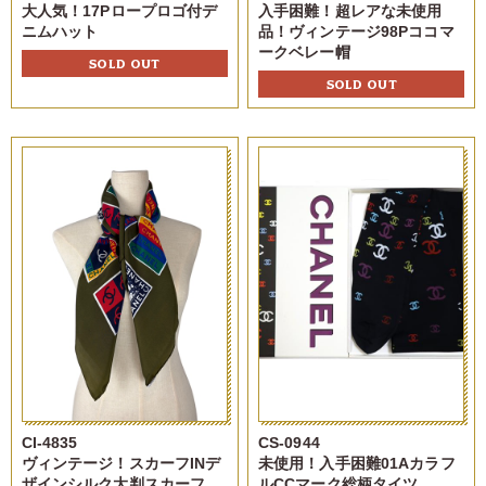
大人気！17Pロープロゴ付デ
入手困難！超レアな未使用
ニムハット
品！ヴィンテージ98Pココマ
ークベレー帽
SOLD OUT
SOLD OUT
CI-4835
CS-0944
ヴィンテージ！スカーフINデ
未使用！入手困難01Aカラフ
ザインシルク大判スカーフ
ルCCマーク総柄タイツ