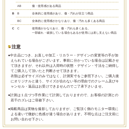
AB
傷・使用感がある商品
B
B
全体的に使用感があり、傷・汚れが目立つ商品
BC
全体的に使用感がかなりあり、傷・汚れも多くある商品
C
C
使用感がかなりあり、傷・汚れも多くある。
一部破れ・破損している場合もあるが使用には差し支えない商品
注意
●中古品につき、お直しや加工・リカラー・デザインの変更等の手が加
えられている場合がございます。事前に分かっている場合は記載させ
て頂きますが、それ以外は入荷時の状態・デザイン・寸法をご納得し
てご購入して頂いたと判断させて頂きます。
衣類は必ずサイズのみではなく、計測実寸をご参照下さい。ご購入後
にオリジナルと違う、サイズが合わない等の理由でのクレーム及びキ
ャンセル・返品はお受けできませんのでご了承下さいませ。
●計測は１点づつ手作業にて計測しておりますので、お客様の計測との
若干のズレはご容赦下さい。
●掲載商品は実物を撮影しておりますが、ご覧頂く側のモニター環境に
よる違いで微妙に色感が違う場合があります。不明な点はご注文前に
お問い合わせ下さい。