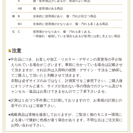
A
傷・使用感は少しあるが、程度のよい商品
AB
傷・使用感がある商品
B
B
全体的に使用感があり、傷・汚れが目立つ商品
BC
全体的に使用感がかなりあり、傷・汚れも多くある商品
C
C
使用感がかなりあり、傷・汚れも多くある。
一部破れ・破損している場合もあるが使用には差し支えない商品
注意
●中古品につき、お直しや加工・リカラー・デザインの変更等の手が加
えられている場合がございます。事前に分かっている場合は記載させ
て頂きますが、それ以外は入荷時の状態・デザイン・寸法をご納得し
てご購入して頂いたと判断させて頂きます。
衣類は必ずサイズのみではなく、計測実寸をご参照下さい。ご購入後
にオリジナルと違う、サイズが合わない等の理由でのクレーム及びキ
ャンセル・返品はお受けできませんのでご了承下さいませ。
●計測は１点づつ手作業にて計測しておりますので、お客様の計測との
若干のズレはご容赦下さい。
●掲載商品は実物を撮影しておりますが、ご覧頂く側のモニター環境に
よる違いで微妙に色感が違う場合があります。不明な点はご注文前に
お問い合わせ下さい。