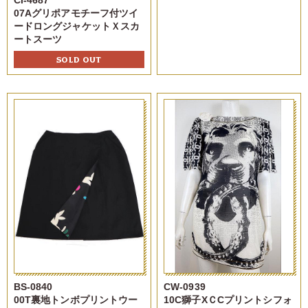
CI-4687
07Aグリポアモチーフ付ツイ
ードロングジャケットＸスカ
ートスーツ
SOLD OUT
BS-0840
CW-0939
00T裏地トンボプリントウー
10C獅子XＣCプリントシフォ