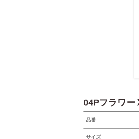
04Pフラワ
品番
サイズ