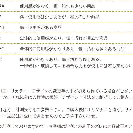
AA
使用感が少なく、傷・汚れも少ない商品
A
傷・使用感は少しあるが、程度のよい商品
AB
傷・使用感がある商品
B
全体的に使用感があり、傷・汚れが目立つ商品
BC
全体的に使用感がかなりあり、傷・汚れも多くある商品
C
使用感がかなりあり、傷・汚れも多くある。
一部破れ・破損している場合もあるが使用には差し支えな
加工・リカラー・デザインの変更等の手が加えられている場合がござい
すが、それ以外は入荷時の状態・デザイン・寸法をご納得してご購入
はなく、計測実寸をご参照下さい。ご購入後にオリジナルと違う、サ
ル・返品はお受けできませんのでご了承下さいませ。
て計測しておりますので、お客様の計測との若干のズレはご容赦下さい