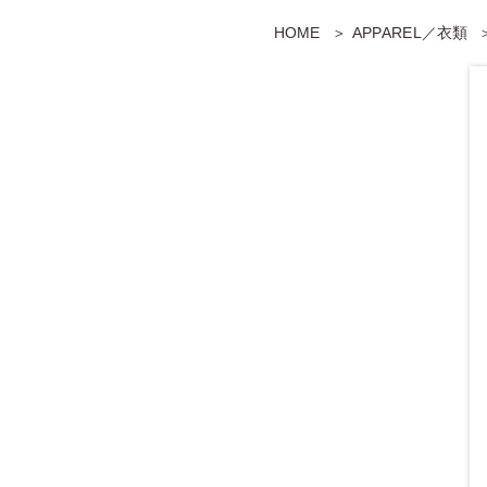
HOME
APPAREL／衣類