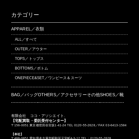
カテゴリー
APPAREL／衣類
ALL／すべて
OUTER／アウター
TOPS／トップス
BOTTOMS／ボトム
ONEPIECE&SET／ワンピース＆スーツ
BAG／バッグ
OTHERS／アクセサリーその他
SHOES／靴
有限会社 ココ・アソシエイト.
【宅配買取・委託受付センター】
〒156-0051 東京都世田谷宮坂1-41-24 TEL 0120-55-2628／FAX 03-6413-1584
【本社】
〒466-0851 愛知県名古屋市昭和区元宮町4-3-12 TEL：0120-55-2628