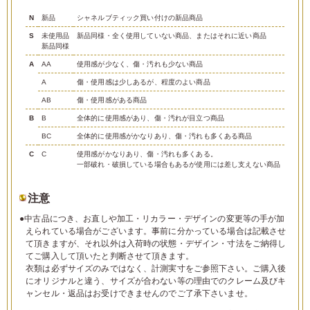
N
新品
シャネルブティック買い付けの新品商品
S
未使用品
新品同様・全く使用していない商品、またはそれに近い商品
新品同様
A
AA
使用感が少なく、傷・汚れも少ない商品
A
傷・使用感は少しあるが、程度のよい商品
AB
傷・使用感がある商品
B
B
全体的に使用感があり、傷・汚れが目立つ商品
BC
全体的に使用感がかなりあり、傷・汚れも多くある商品
C
C
使用感がかなりあり、傷・汚れも多くある。
一部破れ・破損している場合もあるが使用には差し支えない商品
注意
●中古品につき、お直しや加工・リカラー・デザインの変更等の手が加
えられている場合がございます。事前に分かっている場合は記載させ
て頂きますが、それ以外は入荷時の状態・デザイン・寸法をご納得し
てご購入して頂いたと判断させて頂きます。
衣類は必ずサイズのみではなく、計測実寸をご参照下さい。ご購入後
にオリジナルと違う、サイズが合わない等の理由でのクレーム及びキ
ャンセル・返品はお受けできませんのでご了承下さいませ。