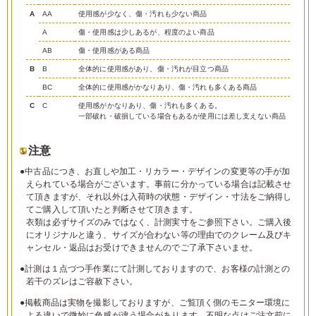
A
AA
使用感が少なく、傷・汚れも少ない商品
A
傷・使用感は少しあるが、程度のよい商品
AB
傷・使用感がある商品
B
B
全体的に使用感があり、傷・汚れが目立つ商品
BC
全体的に使用感がかなりあり、傷・汚れも多くある商品
C
C
使用感がかなりあり、傷・汚れも多くある。
一部破れ・破損している場合もあるが使用には差し支えない商品
注意
●中古品につき、お直しや加工・リカラー・デザインの変更等の手が加
えられている場合がございます。事前に分かっている場合は記載させ
て頂きますが、それ以外は入荷時の状態・デザイン・寸法をご納得し
てご購入して頂いたと判断させて頂きます。
衣類は必ずサイズのみではなく、計測実寸をご参照下さい。ご購入後
にオリジナルと違う、サイズが合わない等の理由でのクレーム及びキ
ャンセル・返品はお受けできませんのでご了承下さいませ。
●計測は１点づつ手作業にて計測しておりますので、お客様の計測との
若干のズレはご容赦下さい。
●掲載商品は実物を撮影しておりますが、ご覧頂く側のモニター環境に
よる違いで微妙に色感が違う場合があります。不明な点はご注文前に