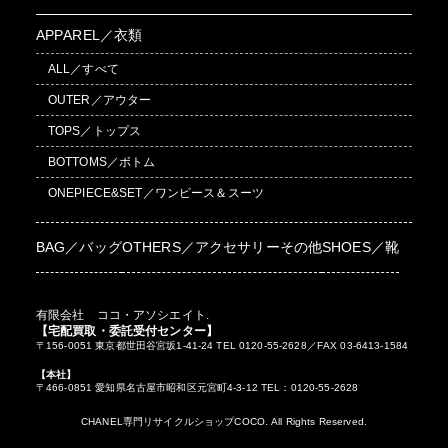
APPAREL／衣類
ALL／すべて
OUTER／アウター
TOPS／トップス
BOTTOMS／ボトム
ONEPIECE&SET／ワンピース＆スーツ
BAG／バッグ
OTHERS／アクセサリーその他
SHOES／靴
有限会社 ココ・アソシエイト.
【宅配買取・委託受付センター】
〒156-0051 東京都世田谷宮坂1-41-24 TEL 0120-55-2628／FAX 03-6413-1584
【本社】
〒466-0851 愛知県名古屋市昭和区元宮町4-3-12 TEL：0120-55-2628
CHANEL専門リサイクルショップCOCO. All Rights Reserved.