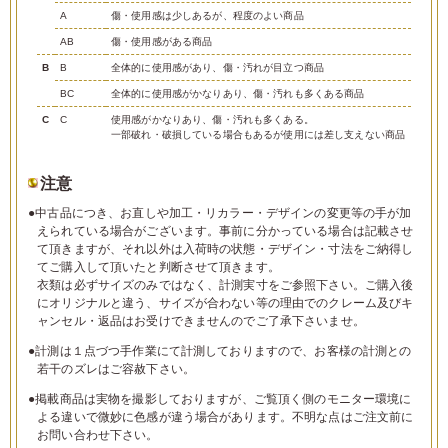
A
傷・使用感は少しあるが、程度のよい商品
AB
傷・使用感がある商品
B
B
全体的に使用感があり、傷・汚れが目立つ商品
BC
全体的に使用感がかなりあり、傷・汚れも多くある商品
C
C
使用感がかなりあり、傷・汚れも多くある。
一部破れ・破損している場合もあるが使用には差し支えない商品
注意
●中古品につき、お直しや加工・リカラー・デザインの変更等の手が加
えられている場合がございます。事前に分かっている場合は記載させ
て頂きますが、それ以外は入荷時の状態・デザイン・寸法をご納得し
てご購入して頂いたと判断させて頂きます。
衣類は必ずサイズのみではなく、計測実寸をご参照下さい。ご購入後
にオリジナルと違う、サイズが合わない等の理由でのクレーム及びキ
ャンセル・返品はお受けできませんのでご了承下さいませ。
●計測は１点づつ手作業にて計測しておりますので、お客様の計測との
若干のズレはご容赦下さい。
●掲載商品は実物を撮影しておりますが、ご覧頂く側のモニター環境に
よる違いで微妙に色感が違う場合があります。不明な点はご注文前に
お問い合わせ下さい。