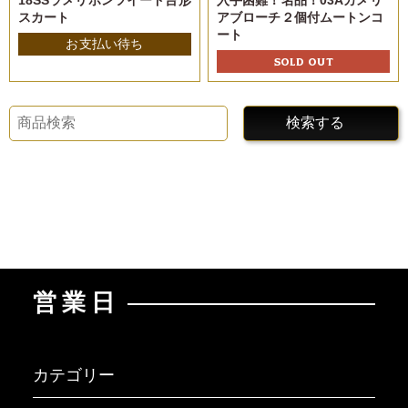
18SSラメリボンツイード台形
入手困難！名品！03Aカメリ
スカート
アブローチ２個付ムートンコ
ート
お支払い待ち
SOLD OUT
検索する
営業日
カテゴリー