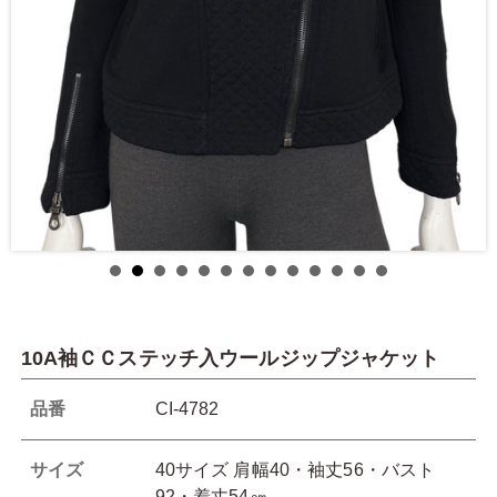
10A袖ＣＣステッチ入ウールジップジャケット
品番
CI-4782
サイズ
40サイズ 肩幅40・袖丈56・バスト
92・着丈54㎝