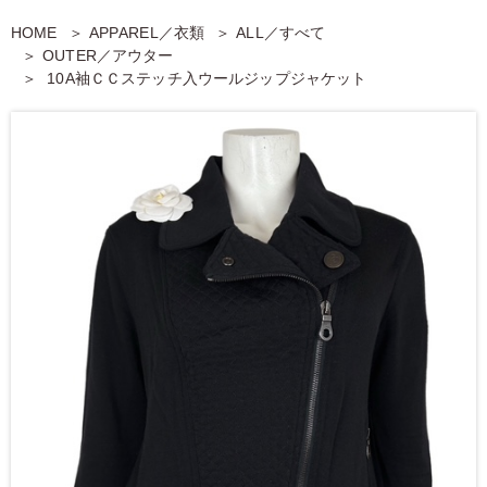
HOME
APPAREL／衣類
ALL／すべて
OUTER／アウター
10A袖ＣＣステッチ入ウールジップジャケット