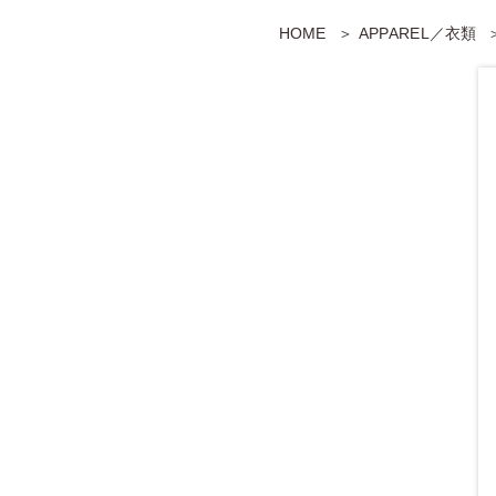
HOME
APPAREL／衣類