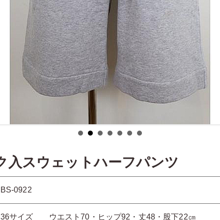
ーク入スウェットハーフパンツ
BS-0922
36サイズ ウエスト70・ヒップ92・丈48・股下22㎝