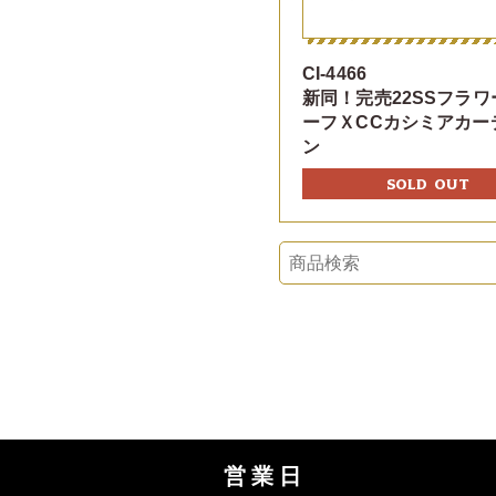
CI-4466
新同！完売22SSフラワ
ーフＸCCカシミアカー
ン
SOLD OUT
営業日