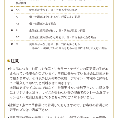
新品同様
A
AA
使用感が少なく、傷・汚れも少ない商品
A
傷・使用感は少しあるが、程度のよい商品
AB
傷・使用感がある商品
B
B
全体的に使用感があり、傷・汚れが目立つ商品
BC
全体的に使用感がかなりあり、傷・汚れも多くある商品
C
C
使用感がかなりあり、傷・汚れも多くある。
一部破れ・破損している場合もあるが使用には差し支えない商品
注意
●中古品につき、お直しや加工・リカラー・デザインの変更等の手が加
えられている場合がございます。事前に分かっている場合は記載させ
て頂きますが、それ以外は入荷時の状態・デザイン・寸法をご納得し
てご購入して頂いたと判断させて頂きます。
衣類は必ずサイズのみではなく、計測実寸をご参照下さい。ご購入後
にオリジナルと違う、サイズが合わない等の理由でのクレーム及びキ
ャンセル・返品はお受けできませんのでご了承下さいませ。
●計測は１点づつ手作業にて計測しておりますので、お客様の計測との
若干のズレはご容赦下さい。
●掲載商品は実物を撮影しておりますが、ご覧頂く側のモニター環境に