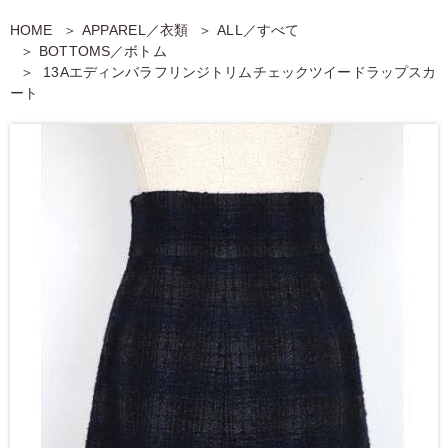
HOME
APPAREL／衣類
ALL／すべて
BOTTOMS／ボトム
13Aエディンバラフリンジトリムチェックツイードラップスカ
ート