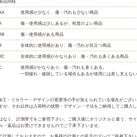
新品同様
AA
使用感が少なく、傷・汚れも少ない商品
A
傷・使用感は少しあるが、程度のよい商品
AB
傷・使用感がある商品
B
全体的に使用感があり、傷・汚れが目立つ商品
BC
全体的に使用感がかなりあり、傷・汚れも多くある商品
C
使用感がかなりあり、傷・汚れも多くある。
一部破れ・破損している場合もあるが使用には差し支えな
加工・リカラー・デザインの変更等の手が加えられている場合がござい
すが、それ以外は入荷時の状態・デザイン・寸法をご納得してご購入
はなく、計測実寸をご参照下さい。ご購入後にオリジナルと違う、サ
ル・返品はお受けできませんのでご了承下さいませ。
て計測しておりますので、お客様の計測との若干のズレはご容赦下さい