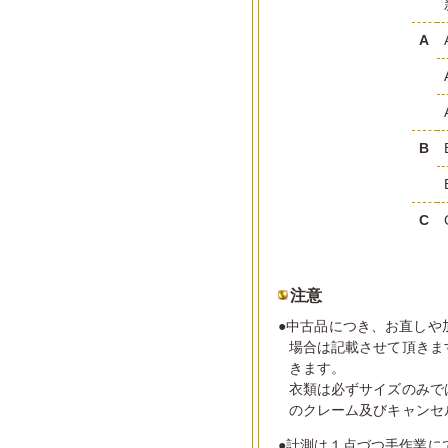
A
B
C
注意
●中古品につき、お直しや
場合は記載させて頂きま
きます。
衣類は必ずサイズのみで
のクレーム及びキャンセ
●計測は１点づつ手作業に