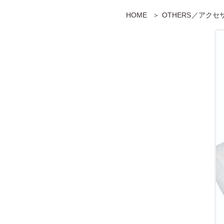
HOME
OTHERS／アク