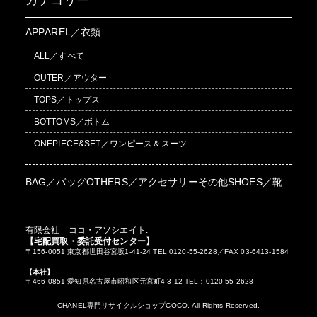
カテゴリー
APPAREL／衣類
ALL／すべて
OUTER／アウター
TOPS／トップス
BOTTOMS／ボトム
ONEPIECE&SET／ワンピース＆スーツ
BAG／バッグ
OTHERS／アクセサリーその他
SHOES／靴
有限会社 ココ・アソシエイト.
【宅配買取・委託受付センター】
〒156-0051 東京都世田谷宮坂1-41-24 TEL 0120-55-2628／FAX 03-6413-1584
【本社】
〒466-0851 愛知県名古屋市昭和区元宮町4-3-12 TEL：0120-55-2628
CHANEL専門リサイクルショップCOCO. All Rights Reserved.