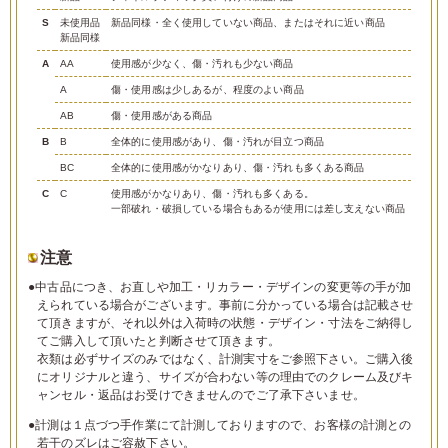
S
未使用品
新品同様・全く使用していない商品、またはそれに近い商品
新品同様
A
AA
使用感が少なく、傷・汚れも少ない商品
A
傷・使用感は少しあるが、程度のよい商品
AB
傷・使用感がある商品
B
B
全体的に使用感があり、傷・汚れが目立つ商品
BC
全体的に使用感がかなりあり、傷・汚れも多くある商品
C
C
使用感がかなりあり、傷・汚れも多くある。
一部破れ・破損している場合もあるが使用には差し支えない商品
注意
●中古品につき、お直しや加工・リカラー・デザインの変更等の手が加
えられている場合がございます。事前に分かっている場合は記載させ
て頂きますが、それ以外は入荷時の状態・デザイン・寸法をご納得し
てご購入して頂いたと判断させて頂きます。
衣類は必ずサイズのみではなく、計測実寸をご参照下さい。ご購入後
にオリジナルと違う、サイズが合わない等の理由でのクレーム及びキ
ャンセル・返品はお受けできませんのでご了承下さいませ。
●計測は１点づつ手作業にて計測しておりますので、お客様の計測との
若干のズレはご容赦下さい。