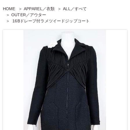
HOME
APPAREL／衣類
ALL／すべて
OUTER／アウター
16Bドレープ付ラメツイードジップコート