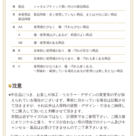
N
新品
シャネルブティック買い付けの新品商品
S
未使用品
新品同様・全く使用していない商品、またはそれに近い商品
新品同様
A
AA
使用感が少なく、傷・汚れも少ない商品
A
傷・使用感は少しあるが、程度のよい商品
AB
傷・使用感がある商品
B
B
全体的に使用感があり、傷・汚れが目立つ商品
BC
全体的に使用感がかなりあり、傷・汚れも多くある商品
C
C
使用感がかなりあり、傷・汚れも多くある。
一部破れ・破損している場合もあるが使用には差し支えない商品
注意
●中古品につき、お直しや加工・リカラー・デザインの変更等の手が加
えられている場合がございます。事前に分かっている場合は記載させ
て頂きますが、それ以外は入荷時の状態・デザイン・寸法をご納得し
てご購入して頂いたと判断させて頂きます。
衣類は必ずサイズのみではなく、計測実寸をご参照下さい。ご購入後
にオリジナルと違う、サイズが合わない等の理由でのクレーム及びキ
ャンセル・返品はお受けできませんのでご了承下さいませ。